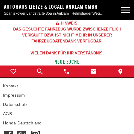
AUTOHAUS LIETZE & LOGALL ANKLAM GMBH
Spantekower Landstraße 35a in Anklam | Helmshäger Weg 6 in Weitenhagen/Greifswald
HINWEIS:
Neuwagen
DAS GESUCHTE FAHRZEUG WURDE ZWISCHENZEITLICH
VERKAUFT BZW. IST NICHT MEHR IN UNSERER
FAHRZEUGDATENBANK VERFÜGBAR.
Gebrauchtwagen
VIELEN DANK FÜR IHR VERSTÄNDNIS.
NEUE SUCHE
Angebote
Service & Zubehör
Kontakt
Impressum
Unser Autohaus
Datenschutz
AGB
Honda Deutschland