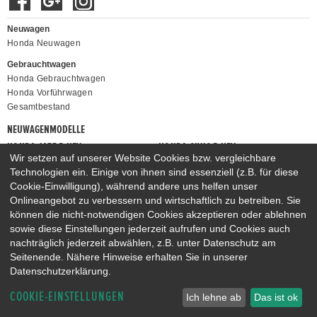
Neuwagen
Honda Neuwagen
Gebrauchtwagen
Honda Gebrauchtwagen
Honda Vorführwagen
Gesamtbestand
NEUWAGENMODELLE
HONDA JAZZ E:HEV
HONDA CIVIC E:HEV
Wir setzen auf unserer Website Cookies bzw. vergleichbare
HONDA PRELUDE E:HEV
HONDA HR-V E:HEV
Technologien ein. Einige von ihnen sind essenziell (z.B. für diese
HONDA ZR-V E:HEV
HONDA CR-V E:HEV & E:PHEV
Cookie-Einwilligung), während andere uns helfen unser
Onlineangebot zu verbessern und wirtschaftlich zu betreiben. Sie
können die nicht-notwendigen Cookies akzeptieren oder ablehnen
sowie diese Einstellungen jederzeit aufrufen und Cookies auch
nachträglich jederzeit abwählen, z.B. unter Datenschutz am
Seitenende. Nähere Hinweise erhalten Sie in unserer
Datenschutzerklärung.
COOKIE-EINSTELLUNGEN
Ich lehne ab
Das ist ok