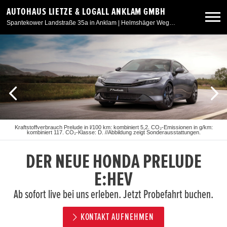
AUTOHAUS LIETZE & LOGALL ANKLAM GMBH
Spantekower Landstraße 35a in Anklam | Helmshäger Weg 6 in Weitenhagen/Greifswald
Neuwagen
Gebrauchtwagen
Angebote
Kraftstoffverbrauch Prelude in l/100 km: kombiniert 5,2. CO₂-Emissionen in g/km:
kombiniert 117. CO₂-Klasse: D. //Abbildung zeigt Sonderausstattungen.
Service & Zubehör
DER NEUE HONDA PRELUDE
Unser Autohaus
E:HEV
Ab sofort live bei uns erleben. Jetzt Probefahrt buchen.
KONTAKT AUFNEHMEN