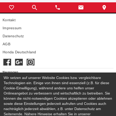
Service
Telefax:
Montag - Freitag
08:00 - 16:30 Uhr
Samstag
geschlossen
E-MAIL SENDEN
Sonntag
geschlossen
Kontakt
Teiledienst
Service
Impressum
Montag - Freitag
08:00 - 16:30 Uhr
Montag - Freitag
08:00 - 16:30 Uhr
Samstag
geschlossen
Samstag
09:00 - 12:00 (nur mit
Datenschutz
Sonntag
geschlossen
Voranmeldung/nach Vereinbarung)
AGB
Sonntag
geschlossen
Verkauf
Honda Deutschland
Montag - Freitag
08:00 - 17.30 Uhr
Teiledienst
Samstag
nur Schautag
Montag - Freitag
08:00 - 16.30 Uhr
Sonntag
nur Schautag, keine Beratung
Samstag
09:00 - 12:00 (nur mit
Voranmeldung/nach Vereinbarung)
Neuwagen
Sonntag
geschlossen
Honda Neuwagen
Wir setzen auf unserer Website Cookies bzw. vergleichbare
Verkauf
Technologien ein. Einige von ihnen sind essenziell (z.B. für diese
Gebrauchtwagen
Montag - Freitag
09:00 - 17.30 Uhr
Cookie-Einwilligung), während andere uns helfen unser
Honda Gebrauchtwagen
Samstag
Schautag, keine Beratung (oder
Onlineangebot zu verbessern und wirtschaftlich zu betreiben. Sie
Honda Vorführwagen
nach Vereinbarung 09:00-12:00)
können die nicht-notwendigen Cookies akzeptieren oder ablehnen
Gesamtbestand
Sonntag
nur Schautag, keine Beratung
sowie diese Einstellungen jederzeit aufrufen und Cookies auch
nachträglich jederzeit abwählen, z.B. unter Datenschutz am
NEUWAGENMODELLE
Seitenende. Nähere Hinweise erhalten Sie in unserer
HONDA JAZZ E:HEV
HONDA CIVIC E:HEV