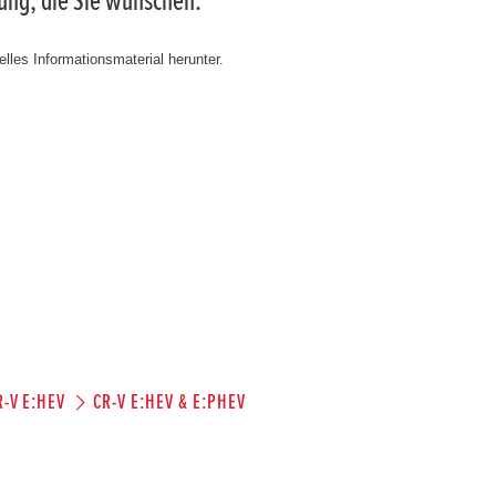
tung, die Sie wünschen.
lles Informationsmaterial herunter.
R-V E:HEV
CR-V E:HEV & E:PHEV