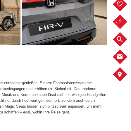
F
F
F
K
S
hrt entspannt genießen. Smarte Fahrassistenzsysteme
ehrsbedingungen und erhöhen die Sicherheit. Das moderne
, Musik und Kommunikation lässt sich mit wenigen Handgriffen
cht nur durch hochwertigen Komfort, sondern auch durch
iven Magic Seats lassen sich blitzschnell anpassen, um mehr
u schaffen – egal, wohin Ihre Reise geht.