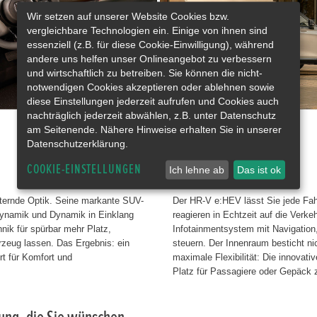
Wir setzen auf unserer Website Cookies bzw.
vergleichbare Technologien ein. Einige von ihnen sind
essenziell (z.B. für diese Cookie-Einwilligung), während
andere uns helfen unser Onlineangebot zu verbessern
und wirtschaftlich zu betreiben. Sie können die nicht-
notwendigen Cookies akzeptieren oder ablehnen sowie
diese Einstellungen jederzeit aufrufen und Cookies auch
nachträglich jederzeit abwählen, z.B. unter Datenschutz
am Seitenende. Nähere Hinweise erhalten Sie in unserer
Datenschutzerklärung.
Intelligenter Komfort.
COOKIE-EINSTELLUNGEN
Ich lehne ab
Das ist ok
ternde Optik. Seine markante SUV-
Der HR-V e:HEV lässt Sie jede Fa
odynamik und Dynamik in Einklang
reagieren in Echtzeit auf die Verk
hnik für spürbar mehr Platz,
Infotainmentsystem mit Navigation
rzeug lassen. Das Ergebnis: ein
steuern. Der Innenraum besticht ni
rt für Komfort und
maximale Flexibilität: Die innovat
Platz für Passagiere oder Gepäck z