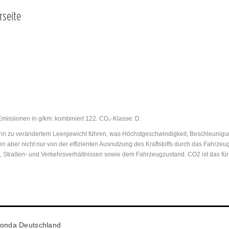
rseite
Emissionen in g/km: kombiniert 122. CO₂-Klasse: D.
 zu verändertem Leergewicht führen, was Höchstgeschwindigkeit, Beschleunigungs
n aber nicht nur von der effizienten Ausnutzung des Kraftstoffs durch das Fahrz
n, Straßen- und Verkehrsverhältnissen sowie dem Fahrzeugzustand. CO2 ist das fü
onda Deutschland