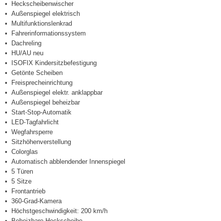
Heckscheibenwischer
Außenspiegel elektrisch
Multifunktionslenkrad
Fahrerinformationssystem
Dachreling
HU/AU neu
ISOFIX Kindersitzbefestigung
Getönte Scheiben
Freisprecheinrichtung
Außenspiegel elektr. anklappbar
Außenspiegel beheizbar
Start-Stop-Automatik
LED-Tagfahrlicht
Wegfahrsperre
Sitzhöhenverstellung
Colorglas
Automatisch abblendender Innenspiegel
5 Türen
5 Sitze
Frontantrieb
360-Grad-Kamera
Höchstgeschwindigkeit: 200 km/h
Beheizbare Heckscheibe