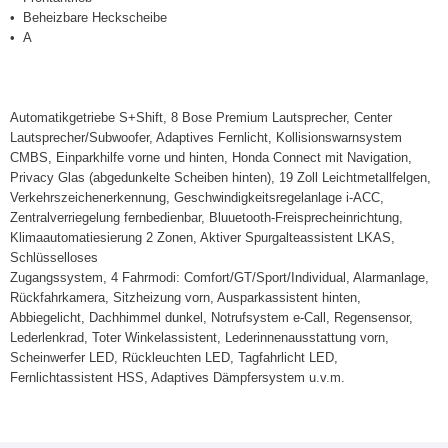
Beheizbare Heckscheibe
A
Automatikgetriebe S+Shift, 8 Bose Premium Lautsprecher, Center
Lautsprecher/Subwoofer, Adaptives Fernlicht, Kollisionswarnsystem
CMBS, Einparkhilfe vorne und hinten, Honda Connect mit Navigation,
Privacy Glas (abgedunkelte Scheiben hinten), 19 Zoll Leichtmetallfelgen,
Verkehrszeichenerkennung, Geschwindigkeitsregelanlage i-ACC,
Zentralverriegelung fernbedienbar, Bluuetooth-Freisprecheinrichtung,
Klimaautomatiesierung 2 Zonen, Aktiver Spurgalteassistent LKAS,
Schlüsselloses
Zugangssystem, 4 Fahrmodi: Comfort/GT/Sport/Individual, Alarmanlage,
Rückfahrkamera, Sitzheizung vorn, Ausparkassistent hinten,
Abbiegelicht, Dachhimmel dunkel, Notrufsystem e-Call, Regensensor,
Lederlenkrad, Toter Winkelassistent, Lederinnenausstattung vorn,
Scheinwerfer LED, Rückleuchten LED, Tagfahrlicht LED,
Fernlichtassistent HSS, Adaptives Dämpfersystem u.v.m.