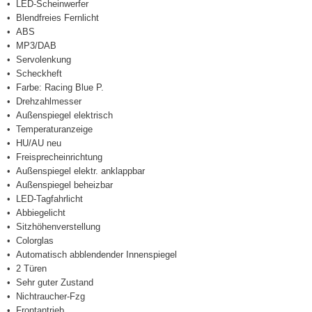
LED-Scheinwerfer
Blendfreies Fernlicht
ABS
MP3/DAB
Servolenkung
Scheckheft
Farbe: Racing Blue P.
Drehzahlmesser
Außenspiegel elektrisch
Temperaturanzeige
HU/AU neu
Freisprecheinrichtung
Außenspiegel elektr. anklappbar
Außenspiegel beheizbar
LED-Tagfahrlicht
Abbiegelicht
Sitzhöhenverstellung
Colorglas
Automatisch abblendender Innenspiegel
2 Türen
Sehr guter Zustand
Nichtraucher-Fzg
Frontantrieb