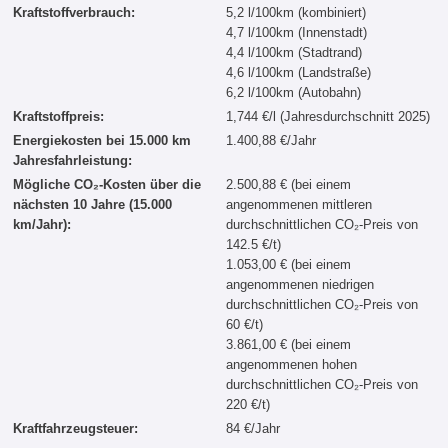
Kraftstoffverbrauch:
5,2 l/100km (kombiniert)
4,7 l/100km (Innenstadt)
4,4 l/100km (Stadtrand)
4,6 l/100km (Landstraße)
6,2 l/100km (Autobahn)
Kraftstoffpreis:
1,744 €/l (Jahresdurchschnitt 2025)
Energiekosten bei 15.000 km
1.400,88 €/Jahr
Jahresfahrleistung:
Mögliche CO₂-Kosten über die
2.500,88 € (bei einem
nächsten 10 Jahre (15.000
angenommenen mittleren
km/Jahr):
durchschnittlichen CO₂-Preis von
142.5 €/t)
1.053,00 € (bei einem
angenommenen niedrigen
durchschnittlichen CO₂-Preis von
60 €/t)
3.861,00 € (bei einem
angenommenen hohen
durchschnittlichen CO₂-Preis von
220 €/t)
Kraftfahrzeugsteuer:
84 €/Jahr