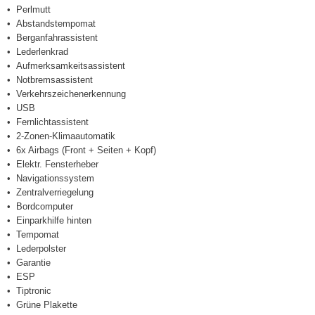
Perlmutt
Abstandstempomat
Berganfahrassistent
Lederlenkrad
Aufmerksamkeitsassistent
Notbremsassistent
Verkehrszeichenerkennung
USB
Fernlichtassistent
2-Zonen-Klimaautomatik
6x Airbags (Front + Seiten + Kopf)
Elektr. Fensterheber
Navigationssystem
Zentralverriegelung
Bordcomputer
Einparkhilfe hinten
Tempomat
Lederpolster
Garantie
ESP
Tiptronic
Grüne Plakette