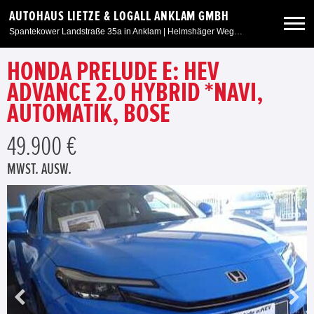
AUTOHAUS LIETZE & LOGALL ANKLAM GMBH
Spantekower Landstraße 35a in Anklam | Helmshäger Weg 6 in Weitenhagen/Greifswald
HONDA PRELUDE E: HEV
Neuwagen
ADVANCE 2.0 HYBRID *NAVI,
AUTOMATIK, BOSE
Gebrauchtwagen
49.900 €
Angebote
MWST. AUSW.
Service & Zubehör
Unser Autohaus