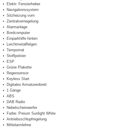
Elektr. Fensterheber
Navigationssystem
Sitzheizung vorn
Zentralverriegelung
Alarmanlage
Bordcomputer
Einparkhilfe hinten
Leichtmetallfelgen
Tempomat
Stoffpolster
ESP
Grüne Plakette
Regensensor
Keyless Start
Digitales Armaturenbrett
1 Gänge
ABS
DAB Radio
Nebelscheinwerfer
Farbe: Preium Sunlight White
Antriebsschlupfregelung
Mittelarmlehne