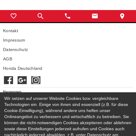
Kontakt
Impressum
Datenschutz
AGB
Honda Deutschland
Neuwagen
Honda Neuwagen
Wir setzen auf unserer Website Cookies bzw. vergleichbare
Technologien ein. Einige von ihnen sind essenziell (z.B. für diese
Gebrauchtwagen
Cookie-Einwilligung), während andere uns helfen unser
Honda Gebrauchtwagen
Onlineangebot zu verbessern und wirtschaftlich zu betreiben. Sie
Honda Vorführwagen
können die nicht-notwendigen Cookies akzeptieren oder ablehnen
Gesamtbestand
sowie diese Einstellungen jederzeit aufrufen und Cookies auch
nachträglich jederzeit abwählen, z.B. unter Datenschutz am
NEUWAGENMODELLE