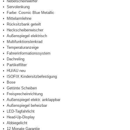
Nebelscheinwerfer
Servolenkung
Farbe: Cosmic Blue Metallic
Mittelarmlehne
Rücksitzbank geteilt
Heckscheibenwischer
Außenspiegel elektrisch
Multifunktionslenkrad
Temperaturanzeige
Fahrerinformationssystem
Dachreling
Partikelfilter
HU/AU neu
ISOFIX Kindersitzbefestigung
Bose
Getönte Scheiben
Freisprecheinrichtung
Außenspiegel elektr. anklappbar
Außenspiegel beheizbar
LED-Tagfahrlicht
Head-Up-Display
Abbiegelicht
12 Monate Garantie