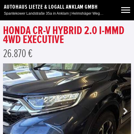
AUTOHAUS LIETZE & LOGALL ANKLAM GMBH
Spantekower Landstraße 35a in Anklam | Helmshäger Weg 6 in Weitenhagen/Greifswald
HONDA CR-V HYBRID 2.0 I-MMD
Neuwagen
4WD EXECUTIVE
Gebrauchtwagen
26.870 €
Angebote
Service & Zubehör
Unser Autohaus