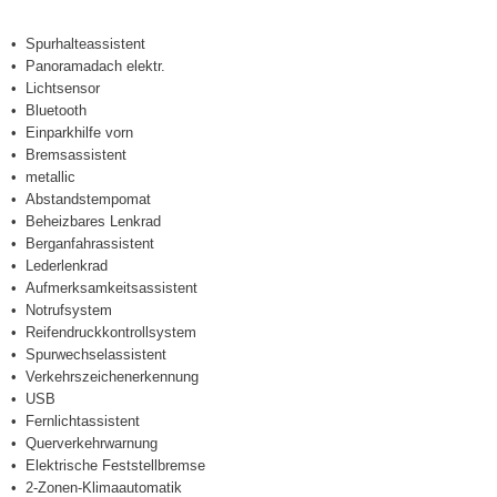
Spurhalteassistent
Panoramadach elektr.
Lichtsensor
Bluetooth
Einparkhilfe vorn
Bremsassistent
metallic
Abstandstempomat
Beheizbares Lenkrad
Berganfahrassistent
Lederlenkrad
Aufmerksamkeitsassistent
Notrufsystem
Reifendruckkontrollsystem
Spurwechselassistent
Verkehrszeichenerkennung
USB
Fernlichtassistent
Querverkehrwarnung
Elektrische Feststellbremse
2-Zonen-Klimaautomatik