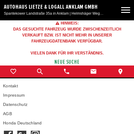
AUTOHAUS LIETZE & LOGALL ANKLAM GMBH
Spantekower Landstraße 35a in Anklam | Helmshäger Weg 6 in Weitenhagen/Greifswald
HINWEIS:
Neuwagen
DAS GESUCHTE FAHRZEUG WURDE ZWISCHENZEITLICH
VERKAUFT BZW. IST NICHT MEHR IN UNSERER
FAHRZEUGDATENBANK VERFÜGBAR.
Gebrauchtwagen
VIELEN DANK FÜR IHR VERSTÄNDNIS.
NEUE SUCHE
Angebote
Service & Zubehör
Kontakt
Impressum
Unser Autohaus
Datenschutz
AGB
Honda Deutschland