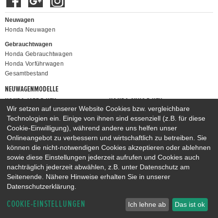
Neuwagen
Honda Neuwagen
Gebrauchtwagen
Honda Gebrauchtwagen
Honda Vorführwagen
Gesamtbestand
NEUWAGENMODELLE
HONDA JAZZ E:HEV
HONDA CIVIC E:HEV
Wir setzen auf unserer Website Cookies bzw. vergleichbare
HONDA PRELUDE E:HEV
HONDA HR-V E:HEV
Technologien ein. Einige von ihnen sind essenziell (z.B. für diese
HONDA ZR-V E:HEV
HONDA CR-V E:HEV & E:PHEV
Cookie-Einwilligung), während andere uns helfen unser
Onlineangebot zu verbessern und wirtschaftlich zu betreiben. Sie
können die nicht-notwendigen Cookies akzeptieren oder ablehnen
sowie diese Einstellungen jederzeit aufrufen und Cookies auch
nachträglich jederzeit abwählen, z.B. unter Datenschutz am
Seitenende. Nähere Hinweise erhalten Sie in unserer
Datenschutzerklärung.
COOKIE-EINSTELLUNGEN
Ich lehne ab
Das ist ok