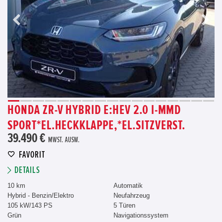
HONDA ZR-V HYBRID E:HEV 2.0 I-MMD
SPORT*EL.HECKKLAPPE,*EL.SITZVERST.
39.490 €
MWST. AUSW.
FAVORIT
DETAILS
10 km
Automatik
Hybrid - Benzin/Elektro
Neufahrzeug
105 kW/143 PS
5 Türen
Grün
Navigationssystem