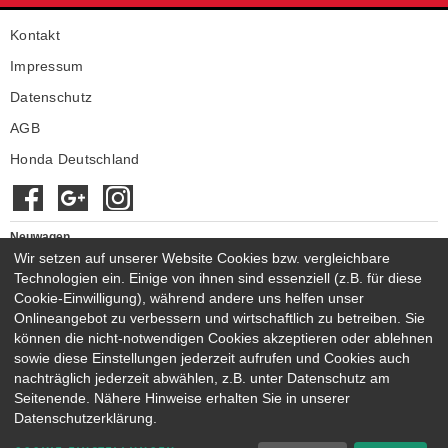
Kontakt
Impressum
Datenschutz
AGB
Honda Deutschland
Neuwagen
Wir setzen auf unserer Website Cookies bzw. vergleichbare
Honda Neuwagen
Technologien ein. Einige von ihnen sind essenziell (z.B. für diese
Gebrauchtwagen
Cookie-Einwilligung), während andere uns helfen unser
Honda Gebrauchtwagen
Onlineangebot zu verbessern und wirtschaftlich zu betreiben. Sie
Honda Vorführwagen
können die nicht-notwendigen Cookies akzeptieren oder ablehnen
Gesamtbestand
sowie diese Einstellungen jederzeit aufrufen und Cookies auch
nachträglich jederzeit abwählen, z.B. unter Datenschutz am
NEUWAGENMODELLE
Seitenende. Nähere Hinweise erhalten Sie in unserer
HONDA JAZZ E:HEV
HONDA CIVIC E:HEV
Datenschutzerklärung.
HONDA PRELUDE E:HEV
HONDA HR-V E:HEV