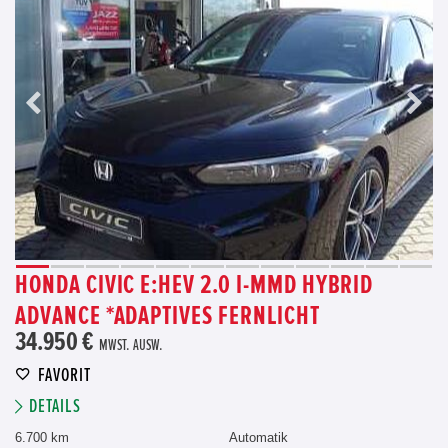
HONDA CIVIC E:HEV 2.0 I-MMD HYBRID
ADVANCE *ADAPTIVES FERNLICHT
34.950 €
MWST. AUSW.
FAVORIT
DETAILS
6.700 km
Automatik