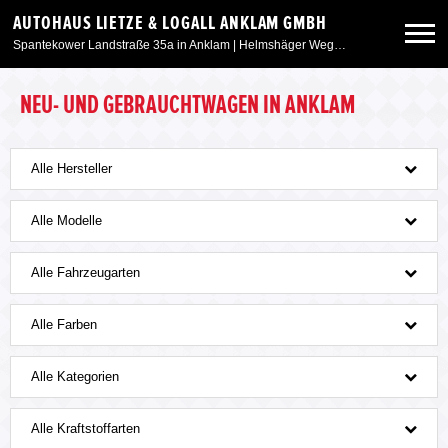
AUTOHAUS LIETZE & LOGALL ANKLAM GMBH
Spantekower Landstraße 35a in Anklam | Helmshäger Weg 6 in Weitenhagen/Greifswald
Neuwagen
NEU- UND GEBRAUCHTWAGEN IN ANKLAM
Gebrauchtwagen
Alle Hersteller
Angebote
Alle Modelle
Alle Fahrzeugarten
Service & Zubehör
Alle Farben
Unser Autohaus
Alle Kategorien
Alle Kraftstoffarten