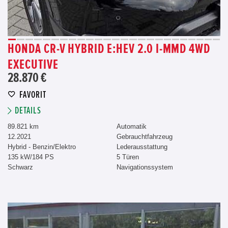
HONDA CR-V HYBRID E:HEV 2.0 I-MMD 4WD
EXECUTIVE
28.870 €
FAVORIT
DETAILS
89.821 km
Automatik
12.2021
Gebrauchtfahrzeug
Hybrid - Benzin/Elektro
Lederausstattung
135 kW/184 PS
5 Türen
Schwarz
Navigationssystem