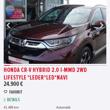
HONDA CR-V HYBRID 2.0 I-MMD 2WD
LIFESTYLE *LEDER*LED*NAVI
24.900 €
FAVORIT
DETAILS
41.488 km
Automatik