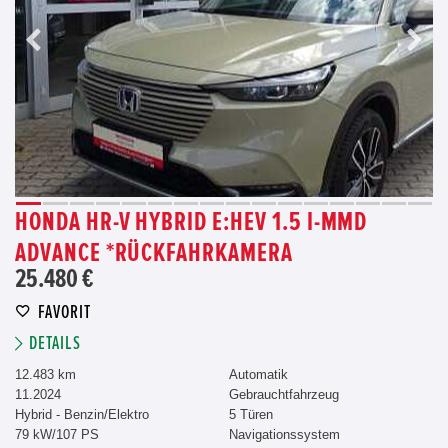
HONDA HR-V HYBRID E:HEV 1.5 I-MMD
ADVANCE *RÜCKFAHRKAMERA
25.480 €
FAVORIT
DETAILS
12.483 km
Automatik
11.2024
Gebrauchtfahrzeug
Hybrid - Benzin/Elektro
5 Türen
79 kW/107 PS
Navigationssystem