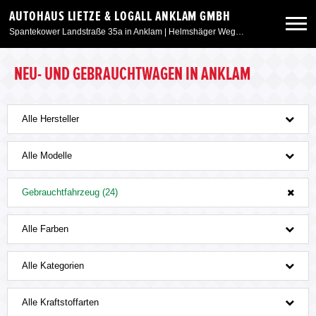
AUTOHAUS LIETZE & LOGALL ANKLAM GMBH
Spantekower Landstraße 35a in Anklam | Helmshäger Weg 6 in Weitenhagen/Greifswald
Neuwagen
NEU- UND GEBRAUCHTWAGEN IN ANKLAM
Gebrauchtwagen
Alle Hersteller
Angebote
Alle Modelle
Gebrauchtfahrzeug (24)
Service & Zubehör
Alle Farben
Unser Autohaus
Alle Kategorien
Alle Kraftstoffarten