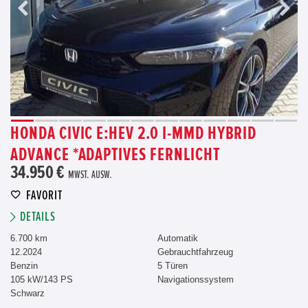
HONDA CIVIC E:HEV 2.0 I-MMD HYBRID
ADVANCE *ADAPTIVES FERNLICHT
34.950 €
MWST. AUSW.
FAVORIT
DETAILS
6.700 km
Automatik
12.2024
Gebrauchtfahrzeug
Benzin
5 Türen
105 kW/143 PS
Navigationssystem
Schwarz