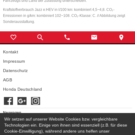
Fahrzeugs und Land der Zulassung unterscheiden.
Kraftstoffverbrauch Jazz e:HEV in l/100 km: kombiniert 4,5−4,8. CO₂-
Emissionen in g/km: kombiniert 102−108. CO₂-Klasse: C. // Abbildung zeigt
Sonderausstattung.
Kontakt
Impressum
Datenschutz
AGB
Honda Deutschland
Neuwagen
Wir setzen auf unserer Website Cookies bzw. vergleichbare
Honda Neuwagen
Technologien ein. Einige von ihnen sind essenziell (z.B. für diese
Gebrauchtwagen
Cookie-Einwilligung), während andere uns helfen unser
Honda Gebrauchtwagen