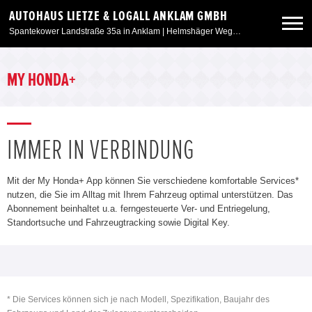
AUTOHAUS LIETZE & LOGALL ANKLAM GMBH
Spantekower Landstraße 35a in Anklam | Helmshäger Weg 6 in Weitenhagen/Greifswald
Neuwagen
MY HONDA+
Gebrauchtwagen
IMMER IN VERBINDUNG
Angebote
Mit der My Honda+ App können Sie verschiedene komfortable Services*
Service & Zubehör
nutzen, die Sie im Alltag mit Ihrem Fahrzeug optimal unterstützen. Das
Abonnement beinhaltet u.a. ferngesteuerte Ver- und Entriegelung,
Standortsuche und Fahrzeugtracking sowie Digital Key.
Unser Autohaus
* Die Services können sich je nach Modell, Spezifikation, Baujahr des