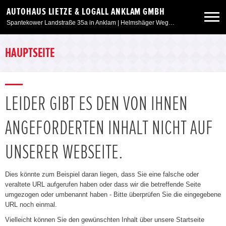
AUTOHAUS LIETZE & LOGALL ANKLAM GMBH
Spantekower Landstraße 35a in Anklam | Helmshäger Weg 6 in Weitenhagen/Greifswald
Neuwagen
HAUPTSEITE
Gebrauchtwagen
LEIDER GIBT ES DEN VON IHNEN
Angebote
ANGEFORDERTEN INHALT NICHT AUF
Service & Zubehör
UNSERER WEBSEITE.
Unser Autohaus
Dies könnte zum Beispiel daran liegen, dass Sie eine falsche oder
veraltete URL aufgerufen haben oder dass wir die betreffende Seite
umgezogen oder umbenannt haben - Bitte überprüfen Sie die eingegebene
URL noch einmal.
Vielleicht können Sie den gewünschten Inhalt über unsere Startseite