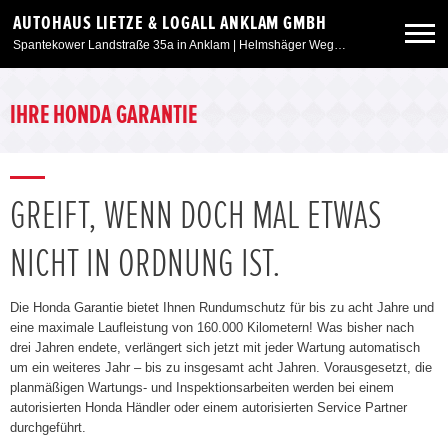
AUTOHAUS LIETZE & LOGALL ANKLAM GMBH
Spantekower Landstraße 35a in Anklam | Helmshäger Weg 6 in Weitenhagen/Greifswald
Neuwagen
IHRE HONDA GARANTIE
Gebrauchtwagen
GREIFT, WENN DOCH MAL ETWAS
Angebote
NICHT IN ORDNUNG IST.
Service & Zubehör
Die Honda Garantie bietet Ihnen Rundumschutz für bis zu acht Jahre und
eine maximale Laufleistung von 160.000 Kilometern! Was bisher nach
Unser Autohaus
drei Jahren endete, verlängert sich jetzt mit jeder Wartung automatisch
um ein weiteres Jahr – bis zu insgesamt acht Jahren. Vorausgesetzt, die
planmäßigen Wartungs- und Inspektionsarbeiten werden bei einem
autorisierten Honda Händler oder einem autorisierten Service Partner
durchgeführt.