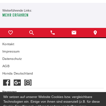
Weiterführende Links:
MEHR ERFAHREN
Kontakt
Impressum
Datenschutz
AGB
Honda Deutschland
Neuwagen
Wir setzen auf unserer Website Cookies bzw. vergleichbare
Honda Neuwagen
Technologien ein. Einige von ihnen sind essenziell (z.B. für diese
Gebrauchtwagen